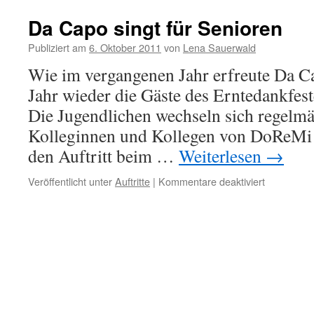
Da Capo singt für Senioren
Publiziert am
6. Oktober 2011
von
Lena Sauerwald
Wie im vergangenen Jahr erfreute Da C
Jahr wieder die Gäste des Erntedankfe
Die Jugendlichen wechseln sich regelmä
Kolleginnen und Kollegen von DoReMi a
den Auftritt beim …
Weiterlesen
→
für
Veröffentlicht unter
Auftritte
|
Kommentare deaktiviert
Da
Capo
singt
für
Senioren