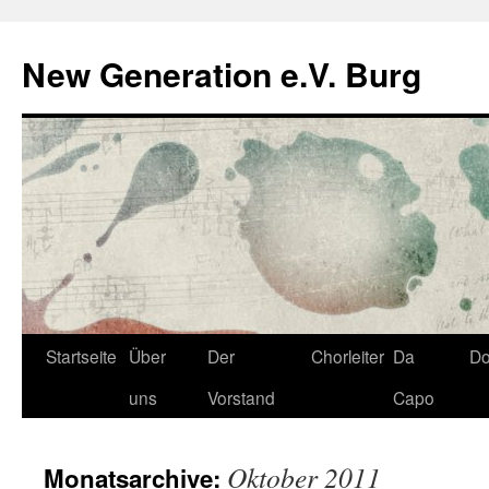
Zum
Inhalt
New Generation e.V. Burg
springen
Startseite
Über
Der
Chorleiter
Da
D
uns
Vorstand
Capo
Oktober 2011
Monatsarchive: