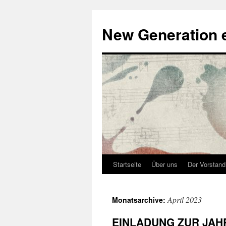
Zum
Inhalt
New Generation e
springen
Startseite
Über uns
Der Vorstand
April 2023
Monatsarchive:
EINLADUNG ZUR JA