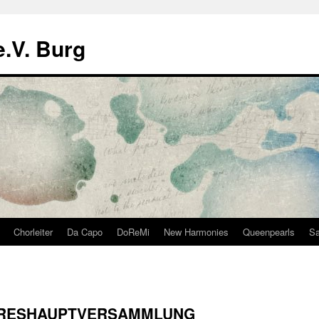
.V. Burg
Chorleiter
Da Capo
DoReMi
New Harmonies
Queenpearls
Sa
HRESHAUPTVERSAMMLUNG