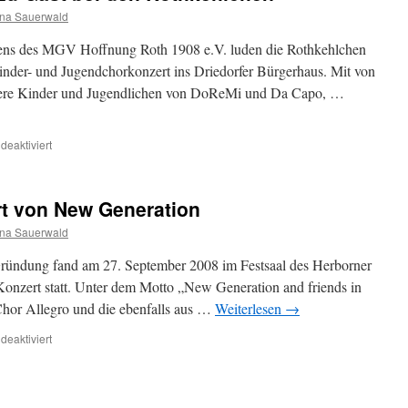
na Sauerwald
hens des MGV Hoffnung Roth 1908 e.V. luden die Rothkehlchen
der- und Jugendchorkonzert ins Driedorfer Bürgerhaus. Mit von
unsere Kinder und Jugendlichen von DoReMi und Da Capo, …
für
eaktiviert
DoReMi
und
Da
rt von New Generation
Capo
zu
na Sauerwald
Gast
bei
ründung fand am 27. September 2008 im Festsaal des Herborner
den
Konzert statt. Unter dem Motto „New Generation and friends in
Rothkehlchen
Chor Allegro und die ebenfalls aus …
Weiterlesen
→
für
eaktiviert
Erstes
eigenes
Konzert
von