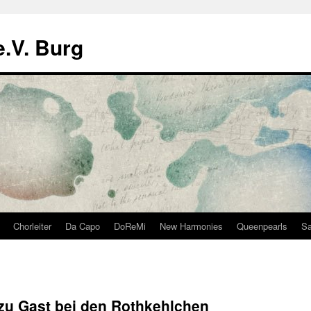
.V. Burg
Chorleiter
Da Capo
DoReMi
New Harmonies
Queenpearls
Sa
u Gast bei den Rothkehlchen