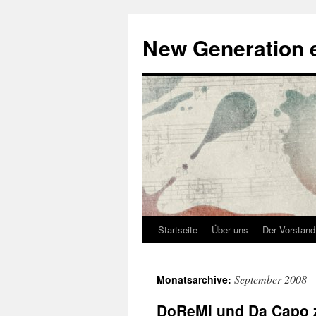
Zum
Inhalt
New Generation e
springen
Startseite
Über uns
Der Vorstand
September 2008
Monatsarchive:
DoReMi und Da Capo z