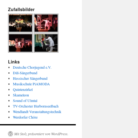
Zufallsbilder
Links
Deutsche Chorjugend e.V.
Dill-Sängerbund
Hessischer Sängerbund
Musikschule PiAMODA
Quintenzirkel
Skameleon
Sound of Ulmtal
TV-Orchester Herbornseelbach
Wendlandt Veranstaltungstechnik
Werdorfer Chöre
Mit Stolz präsentiert von WordPress.