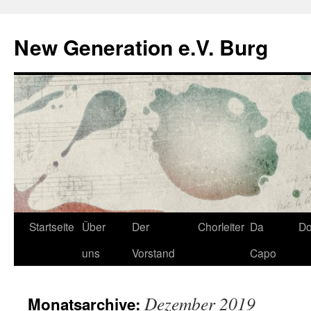
Zum
Inhalt
New Generation e.V. Burg
springen
Startseite
Über
Der
Chorleiter
Da
D
uns
Vorstand
Capo
Dezember 2019
Monatsarchive: