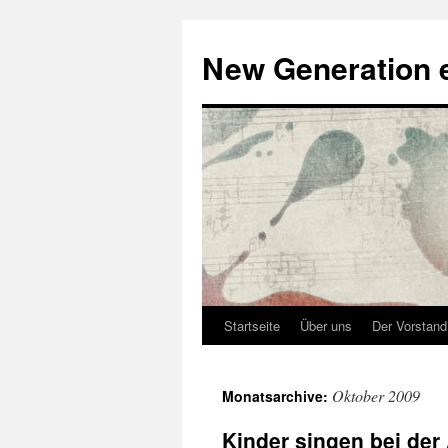
Zum
Inhalt
New Generation e
springen
Startseite
Über uns
Der Vorstand
Oktober 2009
Monatsarchive:
Kinder singen bei de