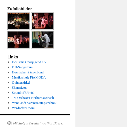
Zufallsbilder
Links
Deutsche Chorjugend e.V.
Dill-Sängerbund
Hessischer Sängerbund
Musikschule PiAMODA
Quintenzirkel
Skameleon
Sound of Ulmtal
TV-Orchester Herbornseelbach
Wendlandt Veranstaltungstechnik
Werdorfer Chöre
Mit Stolz präsentiert von WordPress.