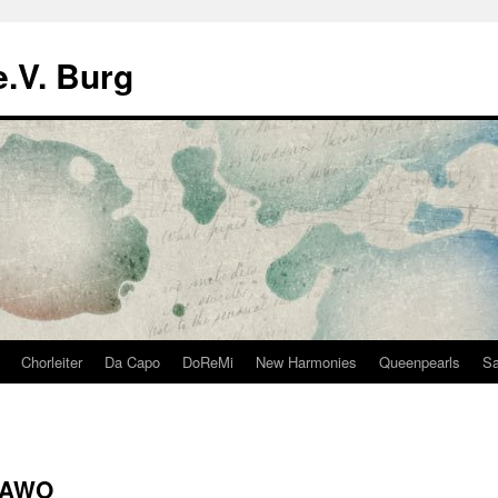
.V. Burg
Chorleiter
Da Capo
DoReMi
New Harmonies
Queenpearls
Sa
r AWO