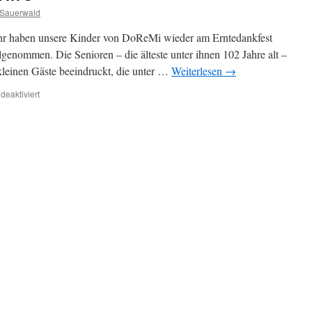
 Sauerwald
hr haben unsere Kinder von DoReMi wieder am Erntedankfest
lgenommen. Die Senioren – die älteste unter ihnen 102 Jahre alt –
 kleinen Gäste beeindruckt, die unter …
Weiterlesen
→
für
eaktiviert
Kinder
singen
bei
der
AWO