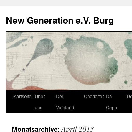
Zum
Inhalt
New Generation e.V. Burg
springen
Startseite
Über
Der
Chorleiter
Da
D
uns
Vorstand
Capo
April 2013
Monatsarchive: