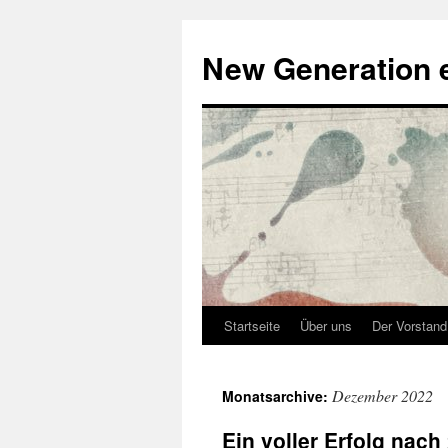
Zum
Inhalt
New Generation e
springen
Startseite
Über uns
Der Vorstand
Dezember 2022
Monatsarchive:
Ein voller Erfolg nac