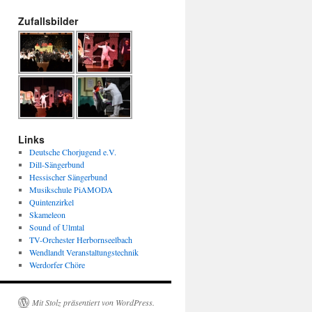
Zufallsbilder
Links
Deutsche Chorjugend e.V.
Dill-Sängerbund
Hessischer Sängerbund
Musikschule PiAMODA
Quintenzirkel
Skameleon
Sound of Ulmtal
TV-Orchester Herbornseelbach
Wendlandt Veranstaltungstechnik
Werdorfer Chöre
Mit Stolz präsentiert von WordPress.