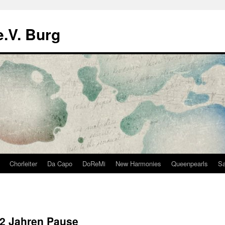
.V. Burg
Chorleiter
Da Capo
DoReMi
New Harmonies
Queenpearls
Sa
h 2 Jahren Pause