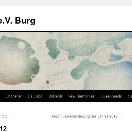
.V. Burg
Chorleiter
Da Capo
DoReMi
New Harmonies
Queenpearls
Sa
rfolg!
Abschlussveranstaltung des Jahres 2012
→
012