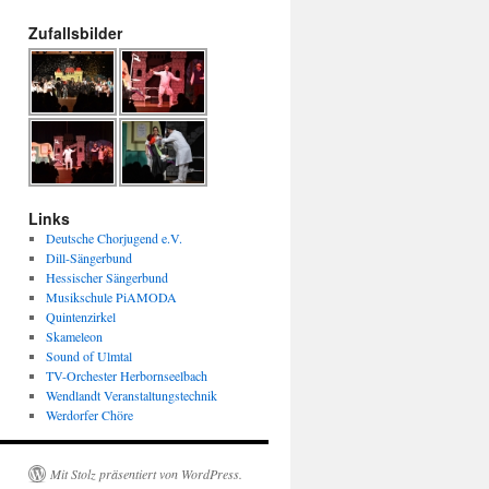
Zufallsbilder
Links
Deutsche Chorjugend e.V.
Dill-Sängerbund
Hessischer Sängerbund
Musikschule PiAMODA
Quintenzirkel
Skameleon
Sound of Ulmtal
TV-Orchester Herbornseelbach
Wendlandt Veranstaltungstechnik
Werdorfer Chöre
Mit Stolz präsentiert von WordPress.