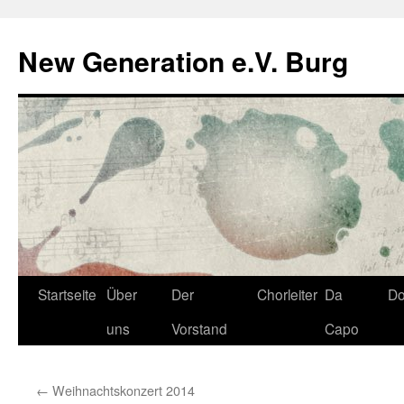
Zum
Inhalt
New Generation e.V. Burg
springen
Startseite
Über
Der
Chorleiter
Da
D
uns
Vorstand
Capo
←
Weihnachtskonzert 2014