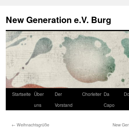
Zum
Inhalt
New Generation e.V. Burg
springen
Startseite
Über
Der
Chorleiter
Da
D
uns
Vorstand
Capo
←
Weihnachtsgrüße
New Gene